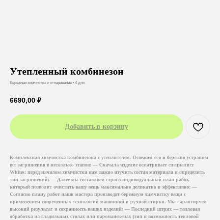
Утепленный комбинезон
Бережная химчистка и отпаривание • 4 дня
6690,00
₽
Добавить в корзину
Комплексная химчистка комбинезона с утеплителем. Освежим его и бережно устраним
все загрязнения в несколько этапов: — Сначала изделие осматривает специалист
Whites: перед началом химчистки нам важно изучить состав материала и определить
тип загрязнений; — Далее мы составляем строго индивидуальный план работ,
который позволит очистить вашу вещь максимально деликатно и эффективно; —
Согласно плану работ наши мастера производят бережную химчистку вещи с
применением современных технологий машинной и ручной стирки. Мы гарантируем
высокий результат и сохранность ваших изделий; — Последний штрих — тепловая
обработка на гладильных столах или пароманекенах (тип и возможность тепловой
Услуги