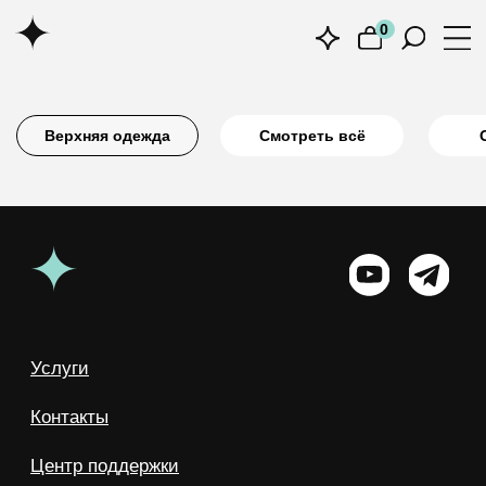
0
0
Верхняя одежда
Смотреть всё
Обувь
Сумк
Услуги
Контакты
Центр поддержки
Реквизиты
Москва, 1-й Силикатный проезд, 14
+7 (925) 648-35-88