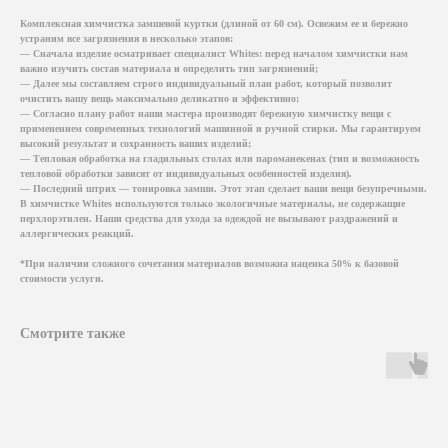
Комплексная химчистка замшевой куртки (длиной от 60 см). Освежим ее и бережно
устраним все загрязнения в несколько этапов:
— Сначала изделие осматривает специалист Whites: перед началом химчистки нам
важно изучить состав материала и определить тип загрязнений;
— Далее мы составляем строго индивидуальный план работ, который позволит
очистить вашу вещь максимально деликатно и эффективно;
— Согласно плану работ наши мастера производят бережную химчистку вещи с
применением современных технологий машинной и ручной стирки. Мы гарантируем
высокий результат и сохранность ваших изделий;
— Тепловая обработка на гладильных столах или пароманекенах (тип и возможность
тепловой обработки зависят от индивидуальных особенностей изделия).
— Последний штрих — тонировка замши. Этот этап сделает ваши вещи безупречными.
В химчистке Whites используются только экологичные материалы, не содержащие
перхлорэтилен. Наши средства для ухода за одеждой не вызывают раздражений и
аллергических реакций.
*При наличии сложного сочетания материалов возможна наценка 50% к базовой
стоимости услуги.
Смотрите также