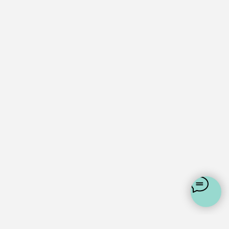
Реквизиты
Москва, 1-й Силикатный проезд, 14
+7 (925) 648-35-88
support@whites.ru
Политика конфеденциальности
Пользовательское соглашение