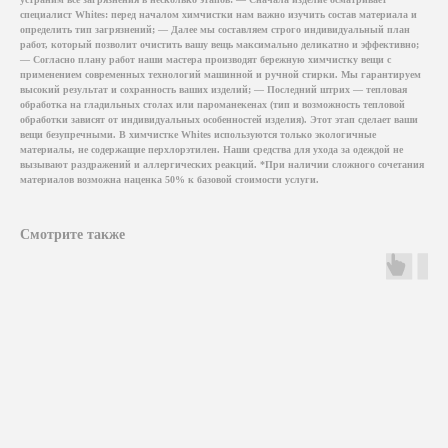
специалист Whites: перед началом химчистки нам важно изучить состав материала и
определить тип загрязнений; — Далее мы составляем строго индивидуальный план
работ, который позволит очистить вашу вещь максимально деликатно и эффективно;
— Согласно плану работ наши мастера производят бережную химчистку вещи с
применением современных технологий машинной и ручной стирки. Мы гарантируем
высокий результат и сохранность ваших изделий; — Последний штрих — тепловая
обработка на гладильных столах или пароманекенах (тип и возможность тепловой
обработки зависят от индивидуальных особенностей изделия). Этот этап сделает ваши
вещи безупречными. В химчистке Whites используются только экологичные
материалы, не содержащие перхлорэтилен. Наши средства для ухода за одеждой не
вызывают раздражений и аллергических реакций. *При наличии сложного сочетания
материалов возможна наценка 50% к базовой стоимости услуги.
Смотрите также