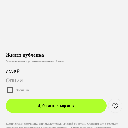
Жилет дубленка
Бережная чистка, ворсование и жирование • 8 дней
7 990
₽
Опции
Озонация
Добавить в корзину
Комплексная химчистка жилета дубленки (длиной от 60 см). Освежим его и бережно
устраним все загрязнения в несколько этапов: — Сначала изделие осматривает