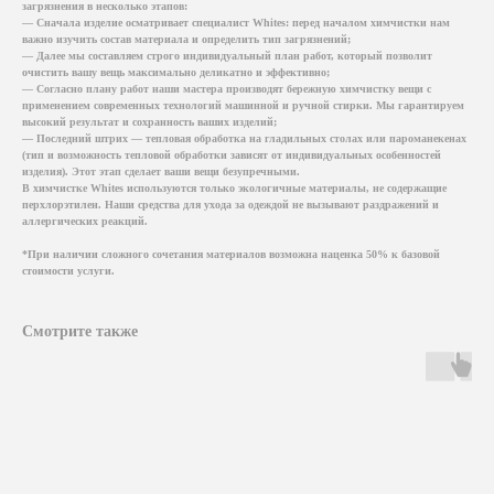
загрязнения в несколько этапов:
— Сначала изделие осматривает специалист Whites: перед началом химчистки нам
важно изучить состав материала и определить тип загрязнений;
— Далее мы составляем строго индивидуальный план работ, который позволит
очистить вашу вещь максимально деликатно и эффективно;
— Согласно плану работ наши мастера производят бережную химчистку вещи с
применением современных технологий машинной и ручной стирки. Мы гарантируем
высокий результат и сохранность ваших изделий;
— Последний штрих — тепловая обработка на гладильных столах или пароманекенах
(тип и возможность тепловой обработки зависят от индивидуальных особенностей
изделия). Этот этап сделает ваши вещи безупречными.
В химчистке Whites используются только экологичные материалы, не содержащие
перхлорэтилен. Наши средства для ухода за одеждой не вызывают раздражений и
аллергических реакций.
*При наличии сложного сочетания материалов возможна наценка 50% к базовой
стоимости услуги.
Смотрите также