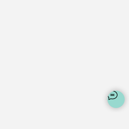
Москва, 1-й Силикатный проезд, 14
+7 (925) 648-35-88
support@whites.ru
Политика конфеденциальности
Пользовательское соглашение