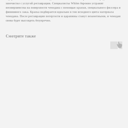
химчистке с услугой реставрации. Специалисты Whites бережно устранят
несовершенства на поверхности чемодана с помощью краски, специального филлера и
финишного лака. Краска подбирается идеально в тон исходного цвета материала
чемодана. После реставрации потертости и царапины станут незаметными, и чемодан
снова будет выглядеть безупречно.
Смотрите также