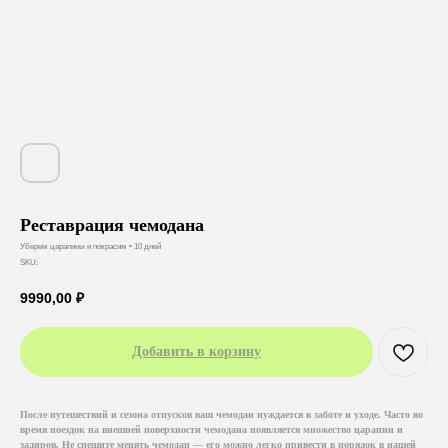
Реставрация чемодана
Уберем царапины и покрасим • 10 дней
SKU:
9990,00
₽
Добавить в корзину
После путешествий и сезона отпусков ваш чемодан нуждается в заботе и уходе. Часто во
время поездок на внешней поверхности чемодана появляется множество царапин и
задиров. Не спешите менять чемодан — его можно легко привести в порядок в нашей