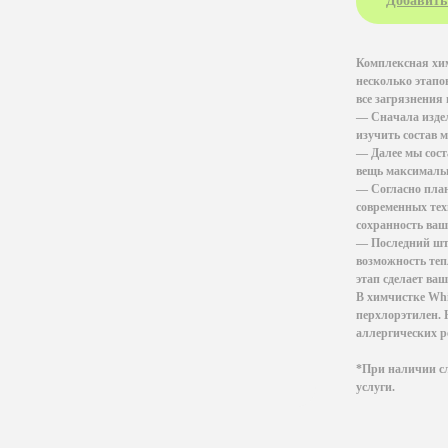
Добавить
Комплексная хим
несколько этапо
все загрязнения 
— Сначала издел
изучить состав 
— Далее мы сост
вещь максимальн
— Согласно план
современных тех
сохранность ваш
— Последний штр
возможность теп
этап сделает ва
В химчистке Whi
перхлорэтилен. 
аллергических р
*При наличии сл
услуги.