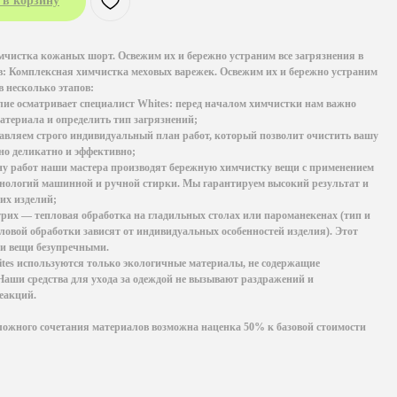
 в корзину
чистка кожаных шорт. Освежим их и бережно устраним все загрязнения в
в: Комплексная химчистка меховых варежек. Освежим их и бережно устраним
в несколько этапов:
ие осматривает специалист Whites: перед началом химчистки нам важно
материала и определить тип загрязнений;
авляем строго индивидуальный план работ, который позволит очистить вашу
о деликатно и эффективно;
у работ наши мастера производят бережную химчистку вещи с применением
нологий машинной и ручной стирки. Мы гарантируем высокий результат и
их изделий;
их — тепловая обработка на гладильных столах или пароманекенах (тип и
ловой обработки зависят от индивидуальных особенностей изделия). Этот
ши вещи безупречными.
tes используются только экологичные материалы, не содержащие
Наши средства для ухода за одеждой не вызывают раздражений и
еакций.
ожного сочетания материалов возможна наценка 50% к базовой стоимости