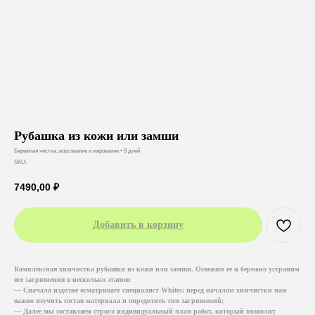
Рубашка из кожи или замши
Бережная чистка, ворсование и жирование • 8 дней
SKU:
7490,00
₽
Добавить в корзину
Комплексная химчистка рубашки из кожи или замши. Освежим ее и бережно устраним
все загрязнения в несколько этапов:
— Сначала изделие осматривает специалист Whites: перед началом химчистки нам
важно изучить состав материала и определить тип загрязнений;
— Далее мы составляем строго индивидуальный план работ, который позволит