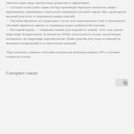
очистить вашу вещь максимально деликатно и эффективно;
— Согласно плану работ наши мастера производят бережную химчистку вещи с
применением современных технологий машинной и ручной стирки. Мы гарантируем
высокий результат и сохранность ваших изделий;
— Тепловая обработка на гладильных столах или пароманекенах (тип и возможность
тепловой обработки зависят от индивидуальных особенностей изделия).
— Последний штрих — тонировка замши (для изделий из замши). Этот этап сделает
ваши вещи безупречными. В химчистке Whites используются только экологичные
материалы, не содержащие перхлорэтилен. Наши средства для ухода за одеждой не
вызывают раздражений и аллергических реакций.
*При наличии сложного сочетания материалов возможна наценка 50% к базовой
стоимости услуги.
Смотрите также