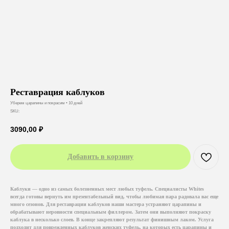
Реставрация каблуков
Уберем царапины и покрасим • 10 дней
SKU:
3090,00
₽
Добавить в корзину
Каблуки — одно из самых болезненных мест любых туфель. Специалисты Whites
всегда готовы вернуть им презентабельный вид, чтобы любимая пара радовала вас еще
много сезонов. Для реставрации каблуков наши мастера устраняют царапины и
обрабатывают неровности специальным филлером. Затем они выполняют покраску
каблука в несколько слоев. В конце закрепляют результат финишным лаком. Услуга
подходит для поврежденных каблуков женских туфель, на которых есть царапины и