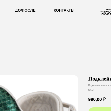
ЦЕНТР
ЦЕНТР
КОНТАКТЫ
КОНТАКТЫ
ДО/ПОСЛЕ
ДО/ПОСЛЕ
ПРОГРАММА
ПРОГРАММА
ПОДДЕЖРКИ
ПОДДЕЖРКИ
ЛОЯЛЬНОСТИ
ЛОЯЛЬНОСТИ
Подклей
Подклеим мысы ил
SKU:
990,00
₽