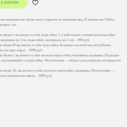
 в корзину
несовершенства обуви могут портить ее внешний вид. В химчистке Whites
равить это.
и обуви
S
включает в себя подклейку 1-2 небольших элементов (подклейку
подошвы до 2 см, подклейку материала до 2 см). - 990 руб.
ки обуви
M
включает в себя подклейку большого количества неглубоких
к на одну пару). - 1990 руб.
ки обуви
L
включает в себя полную переклейку боковины подошвы. Подходит
, нуждающейся в подклейке. Исключение — обувь с рассохшимся материалом
ки обуви
XL
включает в себя полную переклейку подошвы. Исключение —
мся материалом верха. - 4990 руб.