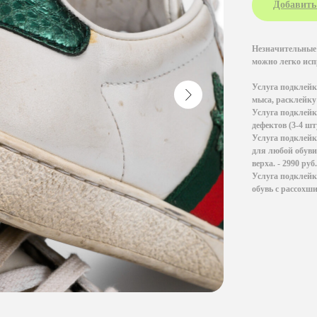
Добавить
Незначительные 
можно легко исп
Услуга подклейк
мыса, расклейку 
Услуга подклей
дефектов (3-4 шту
Услуга подклей
для любой обуви
верха. - 2990 руб.
Услуга подклей
обувь с рассохши