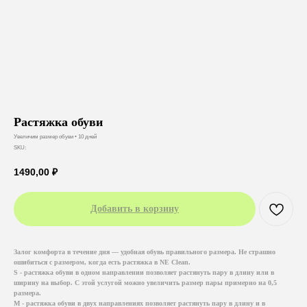
Растяжка обуви
Увеличим размер обуви • 10 дней
SKU:
1490,00
₽
Добавить в корзину
Залог комфорта в течение дня — удобная обувь правильного размера. Не страшно
ошибиться с размером, когда есть растяжка в NE Clean.
S - растяжка обуви
в одном направлении позволяет растянуть пару в длину или в
ширину на выбор. С этой услугой можно увеличить размер пары примерно на 0,5
размера.
M - растяжка обуви
в двух направлениях позволяет растянуть пару в длину и в