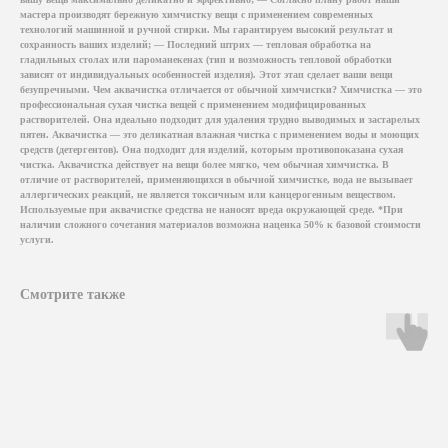
мастера производят бережную химчистку вещи с применением современных
технологий машинной и ручной стирки. Мы гарантируем высокий результат и
сохранность ваших изделий; — Последний штрих — тепловая обработка на
гладильных столах или пароманекенах (тип и возможность тепловой обработки
зависят от индивидуальных особенностей изделия). Этот этап сделает ваши вещи
безупречными. Чем аквачистка отличается от обычной химчистки? Химчистка — это
профессиональная сухая чистка вещей с применением модифицированных
растворителей. Она идеально подходит для удаления трудно выводимых и застарелых
пятен. Аквачистка — это деликатная влажная чистка с применением воды и моющих
средств (детергентов). Она подходит для изделий, которым противопоказана сухая
чистка. Аквачистка действует на вещи более мягко, чем обычная химчистка. В
отличие от растворителей, применяющихся в обычной химчистке, вода не вызывает
аллергических реакций, не является токсичным или канцерогенным веществом.
Используемые при аквачистке средства не наносят вреда окружающей среде. *При
наличии сложного сочетания материалов возможна наценка 50% к базовой стоимости
услуги.
Смотрите также