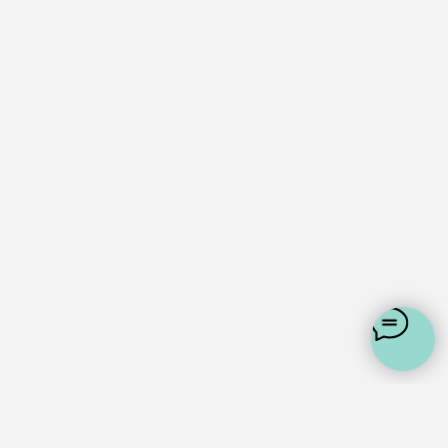
Москва, 1-й Силикатный проезд, 14
+7 (925) 648-35-88
support@whites.ru
Политика конфеденциальности
Пользовательское соглашение