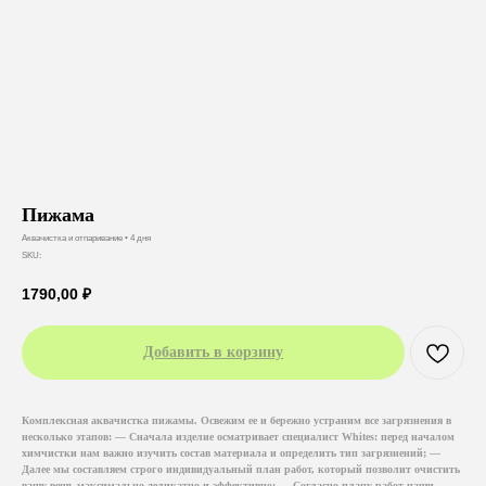
Пижама
Аквачистка и отпаривание • 4 дня
SKU:
1790,00
₽
Добавить в корзину
Комплексная аквачистка пижамы. Освежим ее и бережно устраним все загрязнения в
несколько этапов: — Сначала изделие осматривает специалист Whites: перед началом
химчистки нам важно изучить состав материала и определить тип загрязнений; —
Далее мы составляем строго индивидуальный план работ, который позволит очистить
вашу вещь максимально деликатно и эффективно; — Согласно плану работ наши