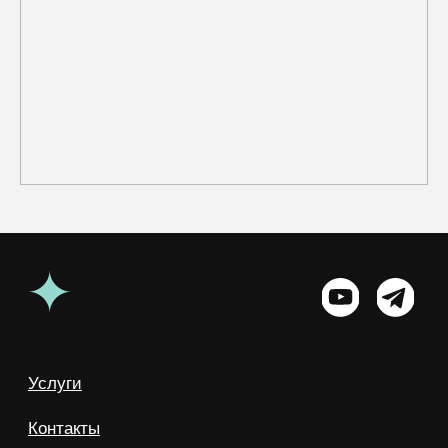
Услуги
Контакты
Центр поддержки
Реквизиты
Москва, 1-й Силикатный проезд, 14
+7 (925) 648-35-88
support@whites.ru
Политика конфеденциальности