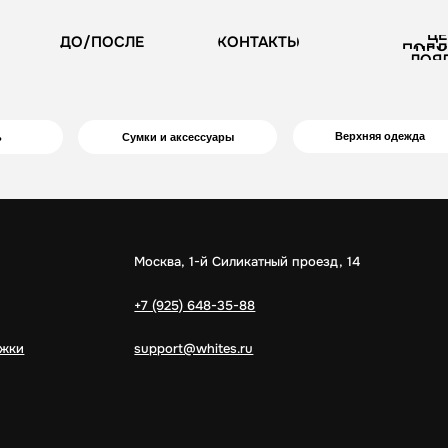
ЦЕНТР
ЦЕНТР
КОНТАКТЫ
КОНТАКТЫ
ДО/ПОСЛЕ
ДО/ПОСЛЕ
ПРОГРАММА
ПРОГРАММА
ПОДДЕЖРКИ
ПОДДЕЖРКИ
ЛОЯЛЬНОСТИ
ЛОЯЛЬНОСТИ
Верхняя одежда
Сумки и аксессуары
Офисна
Москва, 1-й Силикатный проезд, 14
+7 (925) 648-35-88
support@whites.ru