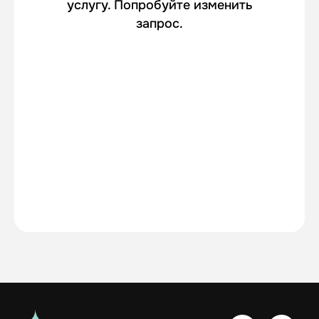
Услуги
Контакты
Центр поддержки
Реквизиты
Москва, 1-й Силикатный проезд, 14
+7 (925) 648-35-88
support@whites.ru
Политика конфеденциальности
Пользовательское соглашение